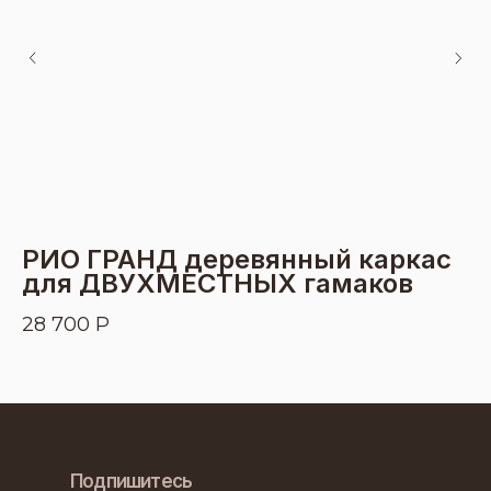
РИО ГРАНД деревянный каркас
К
для ДВУХМЕСТНЫХ гамаков
4
28 700
Р
Подпишитесь