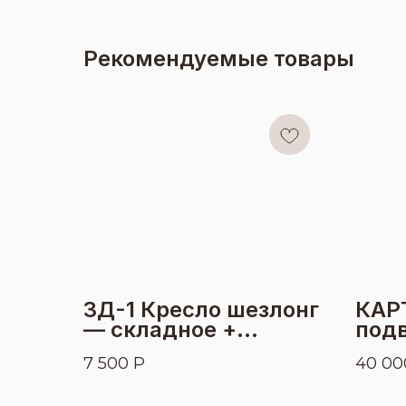
Рекомендуемые товары
ЗД-1 Кресло шезлонг
КАР
— складное +
под
матрас
7 500
Р
40 00