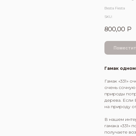
Besta Fiesta
SKU:
800,00
Р
Поместит
Гамак одном
Гамак «331» о
очень сочную
природы потр
дерева. Если
на природу от
В нашем инте
гамака «331» 
получаете воз