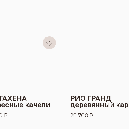
ТАХЕНА
РИО ГРАНД
весные качели
деревянный кар
для ДВУХМЕСТ
0
Р
28 700
Р
гамаков