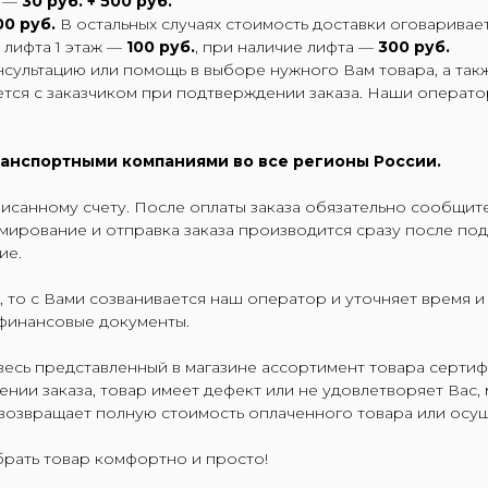
м —
30 руб. + 500 руб.
00 руб.
В остальных случаях стоимость доставки оговаривае
 лифта 1 этаж —
100 руб.
, при наличие лифта —
300 руб.
ультацию или помощь в выборе нужного Вам товара, а такж
ется с заказчиком при подтверждении заказа. Наши операто
анспортными компаниями во все регионы России.
санному счету. После оплаты заказа обязательно сообщите 
мирование и отправка заказа производится сразу после по
ие.
 то с Вами созванивается наш оператор и уточняет время и
 финансовые документы.
весь представленный в магазине ассортимент товара сертиф
нии заказа, товар имеет дефект или не удовлетворяет Вас, 
 возвращает полную стоимость оплаченного товара или осущ
рать товар комфортно и просто!